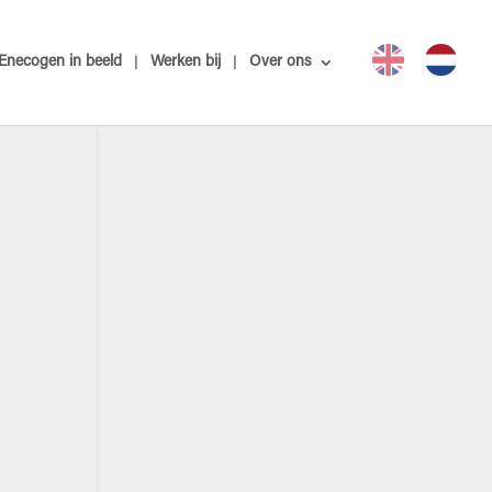
Enecogen in beeld
Werken bij
Over ons