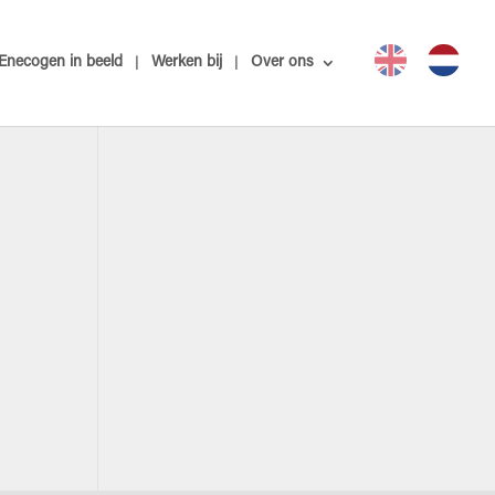
Enecogen in beeld
Werken bij
Over ons