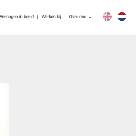
Enecogen in beeld
Werken bij
Over ons